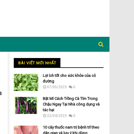
BÀI VIẾT MỚI NHẤT
Lợi ích tốt cho sức khỏe của cỏ
đường
07/05/2023
0
a
Bật Mí Cách Trồng Cà Tím Trong
Chậu Ngay Tại Nhà công dụng và
tác hại
22/04/2023
0
10 cây thuốc nam trị bệnh trĩ theo
dân gian và lưu ý khi dùng