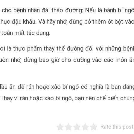
 cho bệnh nhân đái tháo đường: Nếu là bánh bí ngô
hục đậu khấu. Và hãy nhớ, đừng bỏ thêm ớt bột vào
 toàn mất tác dụng.
oi là thực phẩm thay thể đường đối với những bện
n luôn nhớ, đừng bao giờ cho đường vào các món ă
ầu ăn để rán hoặc xào bí ngô có nghĩa là bạn đan
hay vì rán hoặc xào bí ngô, bạn nên chế biến chún
Rate this post