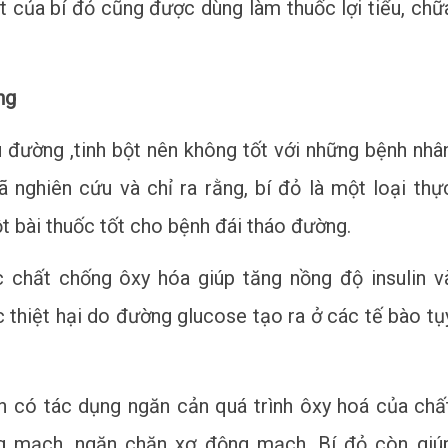
 của bí đỏ cũng được dùng làm thuốc lợi tiểu, chữ
ng
 đường ,tinh bột nên không tốt với những bệnh nhâ
 nghiên cứu và chỉ ra rằng, bí đỏ là một loại thự
t bài thuốc tốt cho bệnh đái tháo đường.
c chất chống ôxy hóa giúp tăng nồng độ insulin v
thiệt hại do đường glucose tạo ra ở các tế bào tụ
n có tác dụng ngăn cản quá trình ôxy hoá của chấ
g mạch, ngăn chặn xơ động mạch, Bí đỏ còn giú