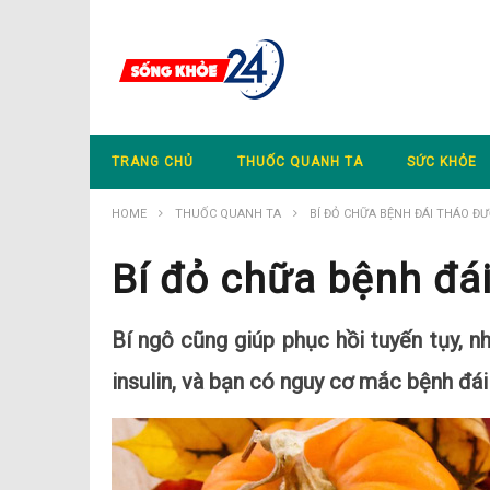
TRANG CHỦ
THUỐC QUANH TA
SỨC KHỎE
HOME
THUỐC QUANH TA
BÍ ĐỎ CHỮA BỆNH ĐÁI THÁO Đ
Bí đỏ chữa bệnh đá
Bí ngô cũng giúp phục hồi tuyến tụy, nh
insulin, và bạn có nguy cơ mắc bệnh đái 