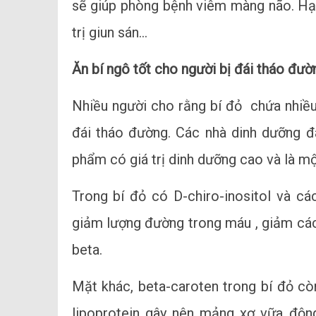
sẽ giúp phòng bệnh viêm màng não. Hạt
trị giun sán…
Ăn bí ngô tốt cho người bị đái tháo đườ
Nhiều người cho rằng bí đỏ chứa nhiều
đái tháo đường. Các nhà dinh dưỡng đã
phẩm có giá trị dinh dưỡng cao và là mộ
Trong bí đỏ có D-chiro-inositol và cá
giảm lượng đường trong máu , giảm các 
beta.
Mặt khác, beta-caroten trong bí đỏ cò
lipoprotein gây nên mảng xơ vữa độn