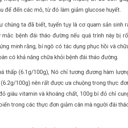
u để đến các mô, từ đó làm giảm glucose huyết.
ư chúng ta đã biết, tuyến tụy là cơ quam sản sinh r
ơ mắc bệnh đái tháo đường nếu quá trình này bị rố
hứng minh rằng, bí ngô có tác dụng phục hồi và chữ
 toàn có khả năng chữa khỏi bệnh đái tháo đường.
há thấp (6.1g/100g), Nó chỉ tương đương hàm lượn
o (6.2g/100g) nên rất được ưa chuộng trong thực đơ
 đỏ giàu vitamin và khoáng chất, 100g bí đỏ chỉ cun
iến trong các thực đơn giảm cân mà người đái thá