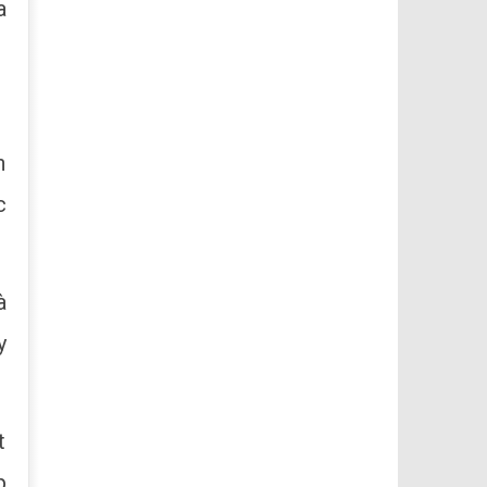
a
n
c
à
y
t
p