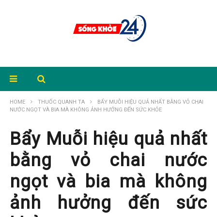
HOME
THUỐC QUANH TA
BẨY MUỖI HIỆU QUẢ NHẤT BẰNG VỎ CHAI
NƯỚC NGỌT VÀ BIA MÀ KHÔNG ẢNH HƯỞNG ĐẾN SỨC KHỎE
Bẩy Muỗi hiệu quả nhất
bằng vỏ chai nước
ngọt và bia mà không
ảnh hưởng đến sức