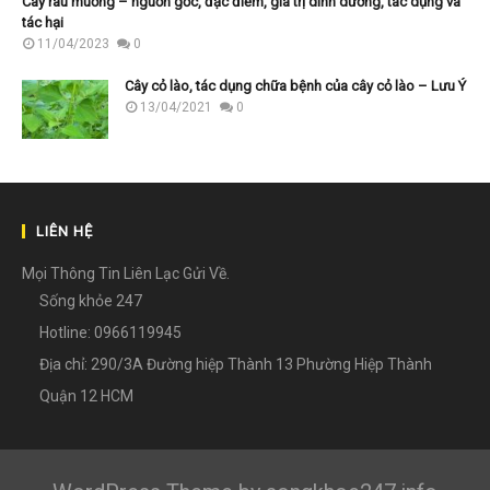
Cây rau muống – nguồn gốc, đặc điểm, giá trị dinh dưỡng, tác dụng và
tác hại
11/04/2023
0
Cây cỏ lào, tác dụng chữa bệnh của cây cỏ lào – Lưu Ý
13/04/2021
0
LIÊN HỆ
Mọi Thông Tin Liên Lạc Gửi Về.
Sống khỏe 247
Hotline: 0966119945
Địa chỉ: 290/3A Đường hiệp Thành 13 Phường Hiệp Thành
Quận 12 HCM